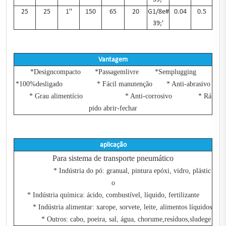
25
25
1''
150
65
20
G1/8e#
0.04
0.5
39;'
Vantagem
*Designcompacto *Passagemlivre *Semplugging
*100%desligado * Fácil manutenção * Anti-abrasivo
* Grau alimentício * Anti-corrosivo * Rá
pido abrir-fechar
aplicação
Para sistema de transporte pneumático
* Indústria do pó: granual, pintura epóxi, vidro, plástic
o
* Indústria química: ácido, combustível, líquido, fertilizante
* Indústria alimentar: xarope, sorvete, leite, alimentos líquidos
* Outros: cabo, poeira, sal, água, chorume,resíduos,sludege