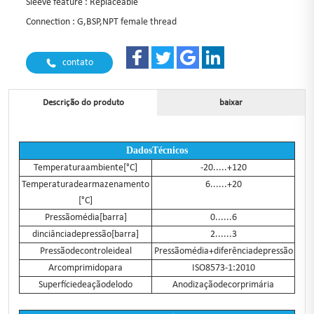
Sleeve feature : Replaceable
Connection : G,BSP,NPT female thread
contato
Descrição do produto
baixar
DadosTécnicos
Temperaturaambiente[°C]
-20.....+120
Temperaturadearmazenamento
6......+20
[°C]
Pressãomédia[barra]
0......6
dinciânciadepressão[barra]
2......3
Pressãodecontroleideal
Pressãomédia+diferênciadepressão
Arcomprimidopara
ISO8573-1:2010
Superfíciedeaçãodelodo
Anodizaçãodecorprimária