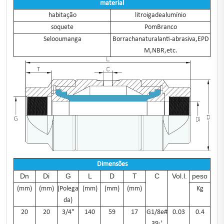
material
habitação
litroigadealumínio
soquete
PomBranco
Selooumanga
Borrachanaturalanti-abrasiva,EPD
M,NBR,etc.
Dimensões
Dn
Di
G
L
D
T
C
Vol.l.
peso
(mm)
(mm)
(Polega
(mm)
(mm)
(mm)
Kg
da)
20
20
3/4''
140
59
17
G1/8e#
0.03
0.4
39;'