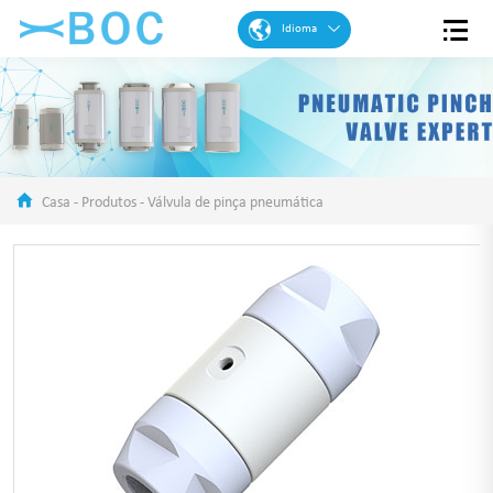
Idioma
Inglês
Francês
Espanhol
Português
Casa
-
Produtos
-
Válvula de pinça pneumática
Árabe
Alemão
Chinese