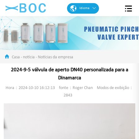
Idioma
Inglês
Francês
Espanhol
Português
Casa
-
notícia
-
Notícias da empresa
Árabe
2024-9-5 válvula de aperto DN40 personalizada para a
Alemão
Dinamarca
Chinese
Hora：2024-10-10 16:12:13
fonte：Roger Chan
Modos de exibição：
2843